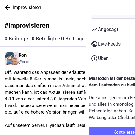
improvisieren
#
improvisieren
Hashtag folgen
Angesagt
0
Beiträge
·
0
Beteiligte
·
0
Beiträge heute
Live-Feeds
Ron
29. Okt. 2024
*
Über
@ron
Uff. Während das Anpassen der erlaubten Zeichenzahl 
Mastodon ist der best
mittlerweile äußert simpel ist, nein, noch nicht so simpel, 
dem Laufenden zu blei
dass man das einfach in der Administrationsoberfläche 
machen kann, ist das Aktualisieren auf Mastodon 4.3.0 bzw. 
Du kannst jedem im Fe
4.3.1 von einer unter 4.3.0 liegenden Version nicht ganz so 
und alles in chronolog
trivial. Insbesondere wenn man nebenbei auch Node.js, ruby 
Reihenfolge sehen. Kei
etc. auf eine höhere Version bringen will.
Werbung oder Clickbai
Auf unserem Server, Illyachan, läuft Debian 11, Bullseye.
Konto erst